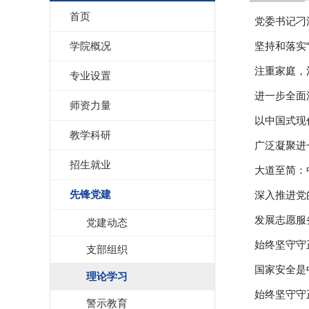
首页
党委书记刁
学院概况
坚持和落实
注重家庭，
专业设置
进一步全面
师资力量
以中国式现
教学科研
广泛凝聚进
招生就业
大道至简：
先锋党建
深入推进党
发展志愿服
党建动态
始终坚守守
支部组织
国家安全是
理论学习
始终坚守守
警示教育