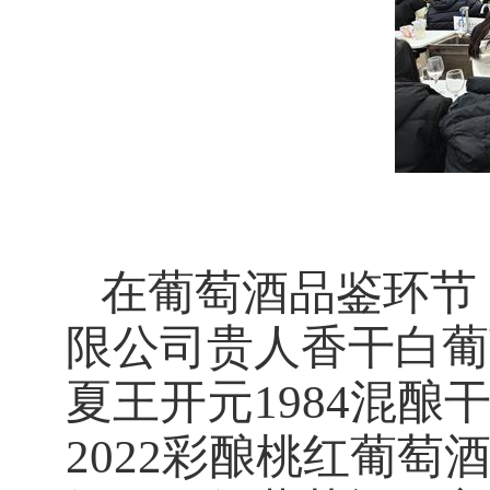
在葡萄酒品鉴环节
限公司
贵人香干
白
葡
夏王开元1984混酿
2022彩酿桃红葡萄