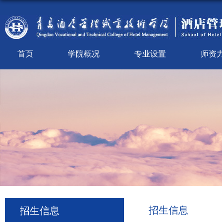
首页
学院概况
专业设置
师资
招生信息
招生信息