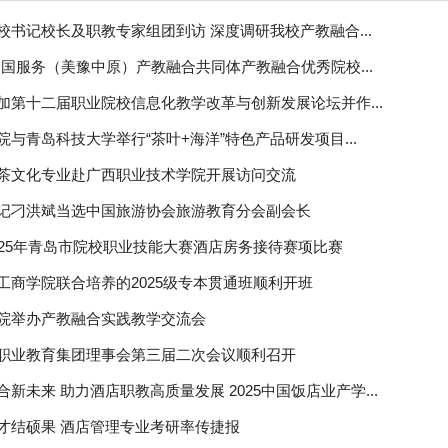
校书记校长及职教专家组团到访 深度调研我校产教融合...
中国服务（美豫中原）产教融合共同体产教融合优秀院校...
加第十二届职业院校信息化教学改革与创新发展论坛并作...
院与青岛科技大学举行“茶叶+海洋”特色产品研发项目...
茶文化专业赴广西职业技术学院开展访问交流
记刁洪斌当选中国旅游协会旅游教育分会副会长
025年青岛市院校职业技能大赛酒店房务接待赛项比赛
工商学院联合培养的2025级专本贯通班顺利开班
院举办产教融合实践教学交流会
职业教育集团理事会第三届二次会议顺利召开
新未来 助力酒店职教高质量发展 2025中国饭店业产学...
才结硕果 酒店管理专业考研率传捷报