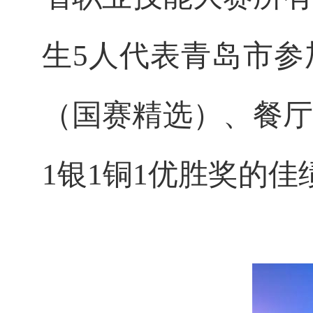
生5人代表青岛市
（国赛精选）、餐厅
1银1铜1优胜奖的佳