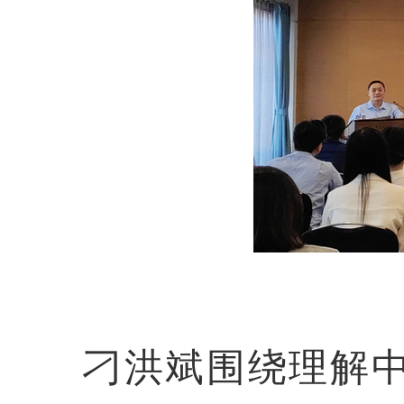
刁洪斌围绕理解